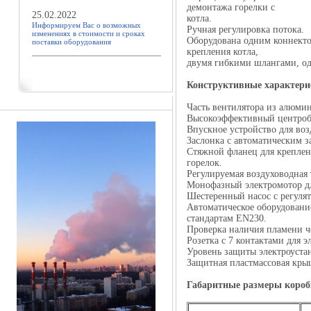
демонтажа горелки с
25.02.2022
котла.
Информируем Вас о возможных
Ручная регулировка потока.
изменениях в стоимости и сроках
Оборудована одним коннекто
поставки оборудования
крепления котла,
двумя гибкими шлангами, о
Конструктивные характери
Часть вентилятора из алюмин
Высокоэффективный центроб
Впускное устройство для воз
Заслонка с автоматическим з
Стяжной фланец для креплен
горелок.
Регулируемая воздуховодная 
Монофазный электромотор дл
Шестеренный насос с регуля
Автоматическое оборудовани
стандартам EN230.
Проверка наличия пламени ч
Розетка с 7 контактами для 
Уровень защиты электроуста
Защитная пластмассовая кр
Габаритные размеры короб