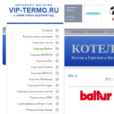
Главная
CIB UNIGAS
•
WEISHAUPT
•
ECO
Калькулятор давления
Запасные части
КОТЕЛ
Горелки Baltur
Горелки БЕРНАР
Котлы
Горелки
На
◆
◆
Горелки Elco
Горелки Ecoflam
Горелки RIELLO
BTL 20
BTL 
Горелки Weishaupt
Горелки Cib Unigas
Горелки для котлов и печей
Термостаты IMIT
Сервоприводы Berger Lahr
Оборудование Dungs