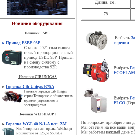
Длина, см.
78
Новинки оборудования
Новинки ESBE
Выбрать
З
горелки
▸
Привод ESBE 93P
С марта 2021 года вышел
новый пропорциональный
привод ESBE 93P. Пришел
на смену снятому с
производства 92P.
Выбрать
Го
ECOFLAM
Новинки CIB UNIGAS
▸
Горелка Cib Unigas R75A
Газовые горелки Cib Unigas
серии Tecnopress с обновленным
Выбрать
Го
пультом управления и
ELCO
(Гер
электрощитом
Новинки WEISHAUPT
По вопросам приобретения д
▸
Горелка WGL 40 N/1-A исп. ZM
Мы ответим на все ваши воп
Комбинированная горелка Weishaupt
Мы работаем каждый день с 9
мощностью от 125 до 550 кВт