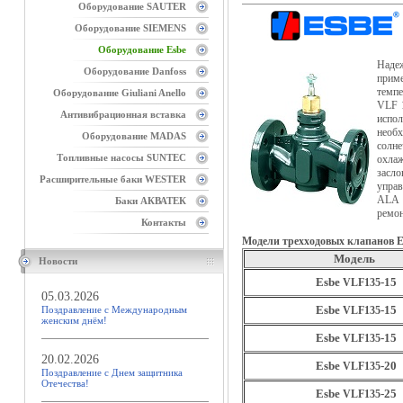
Оборудование SAUTER
Оборудование SIEMENS
Оборудование Esbe
Наде
Оборудование Danfoss
прим
темпе
Оборудование Giuliani Anello
VLF 
Антивибрационная вставка
испо
необх
Оборудование MADAS
солне
Топливные насосы SUNTEC
охла
засло
Расширительные баки WESTER
управ
ALA 
Баки АКВАТЕК
ремон
Контакты
Модели трехходовых клапанов E
Модель
Новости
Esbe
-15
VLF135
05.03.2026
Esbe
-15
Поздравление с Международным
VLF135
женским днём!
Esbe
-15
VLF135
20.02.2026
Esbe
-20
VLF135
Поздравление с Днем защитника
Отечества!
Esbe
-25
VLF135