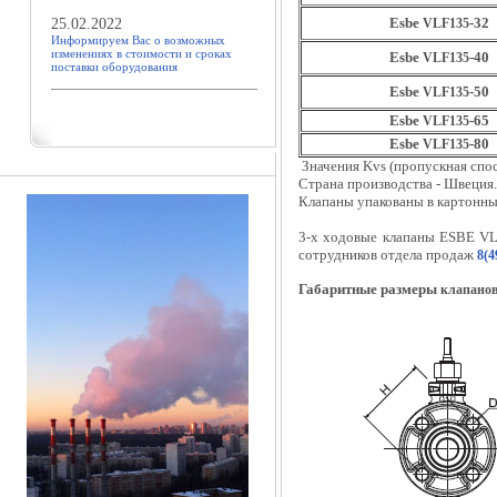
Esbe
-32
25.02.2022
VLF135
Информируем Вас о возможных
изменениях в стоимости и сроках
Esbe
-40
VLF135
поставки оборудования
Esbe
-50
VLF135
Esbe
-65
VLF135
Esbe
-80
VLF135
Значения Kvs (пропускная спос
Страна производства - Швеция.
Клапаны упакованы в картонны
3-х ходовые клапаны ESBE VL
сотрудников отдела продаж
8(4
Габаритные размеры
клапанов