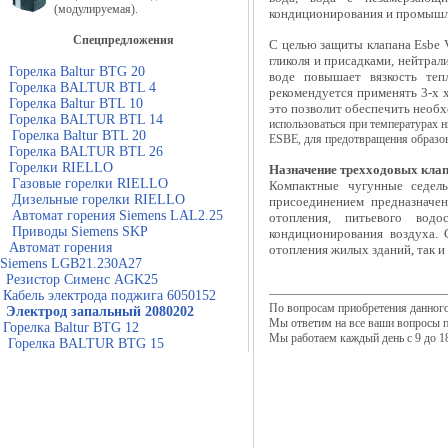
(модулируемая).
кондиционирования и промышл
Спецпредложения
С целью защиты
клапана Esbe
гликоля и присадками, нейтра
Горелка Baltur BTG 20
воде повышает вязкость теп
Горелка BALTUR BTL 4
рекомендуется применять 3-x
Горелка Baltur BTL 10
это позволит обеспечить необ
Горелка BALTUR BTL 14
использоваться при температурах 
Горелка Baltur BTL 20
ESBE, для предотвращения образов
Горелка BALTUR BTL 26
Горелки RIELLO
Назначение трехходовых кла
Газовые горелки RIELLO
Компактные чугунные седел
Дизельные горелки RIELLO
присоединением предназначе
Автомат горения Siemens LAL2.25
отопления, питьевого водо
Приводы Siemens SKP
кондиционирования воздуха.
Автомат горения
отопления жилых зданий, так 
Siemens LGB21.230A27
Резистор Сименс AGK25
Кабель электрода поджига 6050152
По вопросам приобретения данного
Электрод запальный 2080202
Мы ответим на все ваши вопросы 
Горелка Baltur BTG 12
Мы работаем каждый день с 9 до 18
Горелка BALTUR BTG 15