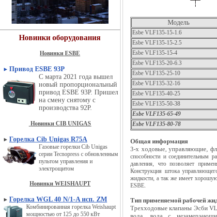
Модель
Esbe
VLF135-15-
1.6
Новинки оборудования
Esbe
VLF135-15-
2.5
Esbe
VLF135-15-
4
Новинки ESBE
Esbe
VLF135-20-6.3
▸
Привод ESBE 93P
Esbe
VLF135-25-10
С марта 2021 года вышел
Esbe
VLF135-32-16
новый пропорциональный
привод ESBE 93P. Пришел
Esbe
VLF135-40-25
на смену снятому с
Esbe
VLF135-50-38
производства 92P.
Esbe
VLF135-65-49
Новинки CIB UNIGAS
Esbe
VLF135-80-78
▸
Горелка Cib Unigas R75A
Общая информация
Газовые горелки Cib Unigas
3-х ходовые, управляющие, ф
серии Tecnopress с обновленным
способности и соединительным р
пультом управления и
давления, что позволяет приме
электрощитом
Конструкция штока управляющего
жидкости, а так же имеет хорошую
Новинки WEISHAUPT
ESBE.
▸
Горелка WGL 40 N/1-A исп. ZM
Тип применяемой рабочей жид
Комбинированная горелка Weishaupt
Трехходовые клапаны Эсби VLF
мощностью от 125 до 550 кВт
вода, вода с незамерзающи