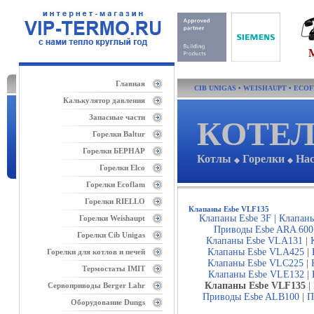
Главная
CIB UNIGAS
•
WEISHAUPT
•
ECO
Калькулятор давления
Запасные части
КОТЕЛ
Горелки Baltur
Горелки БЕРНАР
Котлы
Горелки
На
◆
◆
Горелки Elco
Горелки Ecoflam
Горелки RIELLO
Клапаны Esbe VLF135
Клапаны Esbe 3F
|
Клапаны
Горелки Weishaupt
Приводы Esbe ARA 600
Горелки Cib Unigas
Клапаны Esbe VLA131
|
Клапаны Esbe VLA425
|
Горелки для котлов и печей
Клапаны Esbe VLC225
|
Термостаты IMIT
Клапаны Esbe VLE132
|
Клапаны Esbe VLF135
|
Сервоприводы Berger Lahr
Приводы Esbe ALB100
|
П
Оборудование Dungs