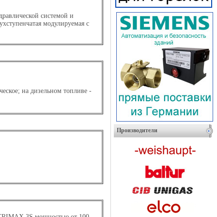
дравлической системой и
ухступенчатая модулируемая с
ческое; на дизельном топливе -
Производители
TRIMAX 3S мощностью от 100