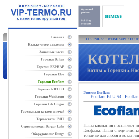
Главная
CIB UNIGAS
•
WEISHAUPT
•
ECO
Калькулятор давления
Запасные части
КОТЕЛ
Горелки Baltur
Горелки БЕРНАР
Котлы
Горелки
На
◆
◆
Горелки Elco
Горелки Ecoflam
Горелки RIELLO
Горелки Ecoflam
Ecoflam BLU S4
|
Ecofla
Горелки Weishaupt
Горелки Cib Unigas
Горелки для котлов и печей
Термостаты IMIT
Наша компания поставляет п
Сервоприводы Berger Lahr
Экофлам. Наши специалисты 
Оборудование Dungs
топливе для любого котла ил