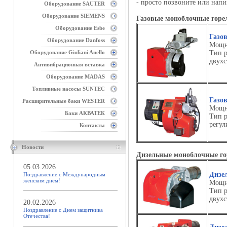
- просто позвоните или нап
Оборудование SAUTER
Оборудование SIEMENS
Газовые моноблочные го
Оборудование Esbe
Газо
Оборудование Danfoss
Мощно
Оборудование Giuliani Anello
Тип р
двухс
Антивибрационная вставка
Оборудование MADAS
Топливные насосы SUNTEC
Газо
Расширительные баки WESTER
Мощно
Баки АКВАТЕК
Тип р
регул
Контакты
Новости
Дизельные моноблочные 
05.03.2026
Дизе
Поздравление с Международным
женским днём!
Мощно
Тип р
двухс
20.02.2026
Поздравление с Днем защитника
Отечества!