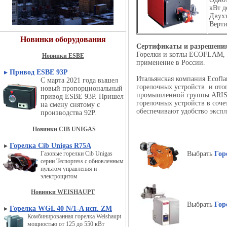
кВт д
Двух
Верт
Новинки оборудования
Сертификаты и разрешени
Горелки и котлы ECOFLAM, п
Новинки ESBE
применение в России.
▸
Привод ESBE 93P
Итальянская компания Ecofla
С марта 2021 года вышел
горелочных устройств и отоп
новый пропорциональный
промышленной группы ARIS
привод ESBE 93P. Пришел
горелочных устройств в соч
на смену снятому с
обеспечивают удобство экспл
производства 92P.
Новинки CIB UNIGAS
▸
Горелка Cib Unigas R75A
Газовые горелки Cib Unigas
Выбрать
Гор
серии Tecnopress с обновленным
пультом управления и
электрощитом
Новинки WEISHAUPT
Выбрать
Гор
▸
Горелка WGL 40 N/1-A исп. ZM
Комбинированная горелка Weishaupt
мощностью от 125 до 550 кВт