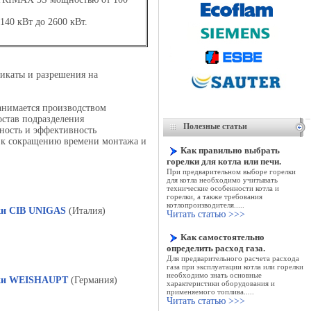
0 кВт до 2600 кВт.
.
икаты и разрешения на
занимается производством
остав подразделения
Полезные статьи
ость и эффективность
т к сокращению времени монтажа и
Как правильно выбрать
горелки для котла или печи.
При предварительном выборе горелки
для котла необходимо учитывать
технические особенности котла и
горелки, а также требования
котлопроизводителя.....
ки CIB UNIGAS
(Италия)
Читать статью >>>
Как самостоятельно
определить расход газа.
Для предварительного расчета расхода
газа при эксплуатации котла или горелки
необходимо знать основные
ки WEISHAUPT
(Германия)
характеристики оборудования и
применяемого топлива
.....
Читать статью >>>