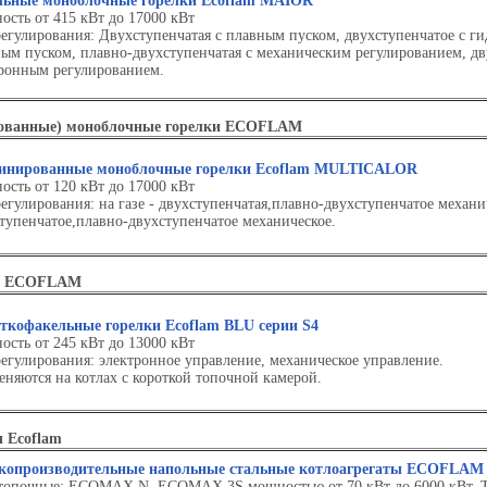
льные моноблочные горелки Ecoflam MAIOR
сть от 415 кВт до 17000 кВт
егулирования: Двухступенчатая с плавным пуском, двухступенчатое с ги
ым пуском, плавно-двухступенчатая с механическим регулированием, дв
ронным регулированием.
ованные) моноблочные горелки ECOFLAM
инированные моноблочные горелки Ecoflam MULTICALOR
сть от 120 кВт до 17000 кВт
егулирования: на газе - двухступенчатая,плавно-двухступенчатое механи
тупенчатое,плавно-двухступенчатое механическое.
ки ECOFLAM
ткофакельные горелки Ecoflam BLU cерии S4
сть от 245 кВт до 13000 кВт
егулирования: электронное управление, механическое управление.
няются на котлах с короткой топочной камерой.
 Ecoflam
копроизводительные напольные стальные котлоагрегаты ECOFLAM
топочные: ECOMAX N, ECOMAX 3S мощностью от 70 кВт до 6000 кВт, 