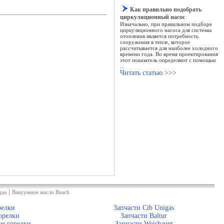
Как правильно подобрать
циркуляционный насос
Изначально, при правильном подборе
циркуляционного насоса для системы
отопления является потребность
сооружения в тепле, которое
рассчитывается для наиболее холодного
времени года. Во время проектирования
этот показатель определяют с помощью
...
Читать статью >>>
|
gas
Вакуумное масло Busch
релки
Запчасти Cib Unigas
орелки
Запчасти Baltur
е горелки
Запчасти Weishaupt