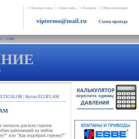
Полезные статьи
Карта сайта
Контакты
Новости компании
viptermo@mail.ru
Схема проезда
EC
•
ESBE
АНИE
и
ULTICALOR
|
Котлы ECOFLAM
LAM
 запчасти для всех горелок
oflam работающей на любом
лу?" или "Как подобрать горелку?"