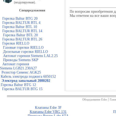
(модулируемая).
Спецпредложения
По вопросам приобретения д
Мы ответим на все ваши воп
Горелка Baltur BTG 20
Горелка BALTUR BTL 4
Горелка Baltur BTL 10
Горелка BALTUR BTL 14
Горелка Baltur BTL 20
Горелка BALTUR BTL 26
Горелки RIELLO
Газовые горелки RIELLO
Дизельные горелки RIELLO
Автомат горения Siemens LAL2.25
Приводы Siemens SKP
Автомат горения
Siemens LGB21.230A27
Резистор Сименс AGK25
Кабель электрода поджига 6050152
Электрод запальный 2080202
Горелка Baltur BTG 12
Горелка BALTUR BTG 15
|
Оборудование Esbe
Газо
Клапаны Esbe 3F
Клапаны Esbe VRG 131
П
Приводы Berger Lahr STA