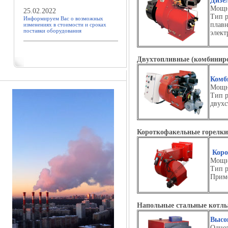
Дизе
Мощно
25.02.2022
Тип р
Информируем Вас о возможных
плавн
изменениях в стоимости и сроках
поставки оборудования
элект
Двухтопливные (комбинир
Комб
Мощно
Тип р
двухс
Короткофакельные горел
Коро
Мощно
Тип р
Приме
Напольные стальные котлы
Высо
Одно