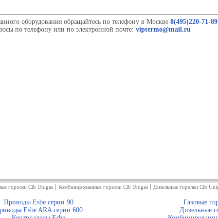
анного оборудования обращайтесь по телефону в Москве
8(495)220-71-89
росы по телефону или по электронной почте:
viptermo@mail.ru
|
|
вые горелки Cib Unigas
Комбинированные горелки Cib Unigas
Дизельные горелки Cib Uni
Приводы Esbe серии 90
Газовые го
риводы Esbe ARA серии 600
Дизельные г
Контроллеры Esbe
Комбинированны