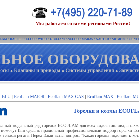
Мы работаем со всеми регионами России!
FLAM
•
BALTUR
•
ELCO
•
WILO
•
GIULIANI ANELLO
•
MADAS
•
SAUTER
•
SIEMENS
•
SUNT
ЬНОЕ ОБОРУДОВ
сосы
Клапаны и приводы
Системы управления
Запчаст
◆
◆
◆
m BLU
|
Ecoflam MAIOR
|
Ecoflam MAX GAS
|
Ecoflam MAX
|
Ecoflam M
Горелки и котлы ECOF
олный модельный ряд горелок ECOFLAM для всех видов топлива, а также
помогут Вам сделать правильный профессиональный подбор горелки Ec
и теплоагрегата. Перед Вами встал вопрос: "Какая горелка подойдет к кот