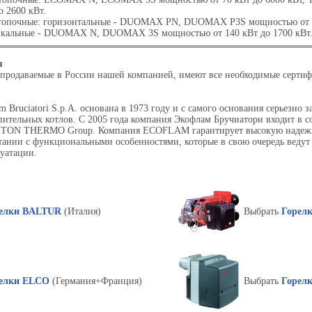
о 2600 кВт.
топочные: горизонтальные - DUOMAX PN, DUOMAX P3S мощностью от 14
икальные - DUOMAX N, DUOMAX 3S мощностью от 140 кВт до 1700 кВт
я
родаваемые в России нашей компанией, имеют все необходимые сертиф
m Bruciatori S.p.A. основана в 1973 году и с самого основания серьезно 
ительных котлов. С 2005 года компания Экофлам Бручиатори входит в с
TON THERMO Group. Компания ECOFLAM гарантирует высокую надежн
етании с функциональными особенностями, которые в свою очередь веду
уатации.
елки
BALTUR
(Италия)
Выбрать
Горел
елки ELCO
(Германия+Франция)
Выбрать
Горел