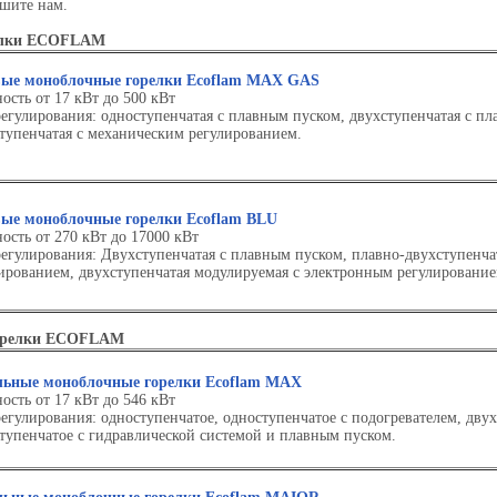
ишите нам.
релки ECOFLAM
вые моноблочные горелки Ecoflam MAX GAS
сть от 17 кВт до 500 кВт
егулирования: одноступенчатая с плавным пуском, двухступенчатая с пл
тупенчатая с механическим регулированием.
вые моноблочные горелки Ecoflam BLU
сть от 270 кВт до 17000 кВт
егулирования: Двухступенчатая с плавным пуском, плавно-двухступенча
ированием, двухступенчатая модулируемая с электронным регулирование
горелки ECOFLAM
льные моноблочные горелки Ecoflam MAX
сть от 17 кВт до 546 кВт
егулирования: одноступенчатое, одноступенчатое с подогревателем, дву
тупенчатое с гидравлической системой и плавным пуском.