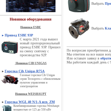
Выбрать
При
Новинки оборудования
Новинки ESBE
Выбрать
Кла
▸
Привод ESBE 93P
С марта 2021 года вышел
новый пропорциональный
привод ESBE 93P. Пришел
По вопросам приобретения д
на смену снятому с
Мы ответим на все ваши воп
производства 92P.
Или оставьте заявку в
обратн
Мы работаем каждый день с 9
Новинки CIB UNIGAS
▸
Горелка Cib Unigas R75A
Газовые горелки Cib Unigas
серии Tecnopress с обновленным
пультом управления и
электрощитом
Новинки WEISHAUPT
▸
Горелка WGL 40 N/1-A исп. ZM
Комбинированная горелка Weishaupt
мощностью от 125 до 550 кВт