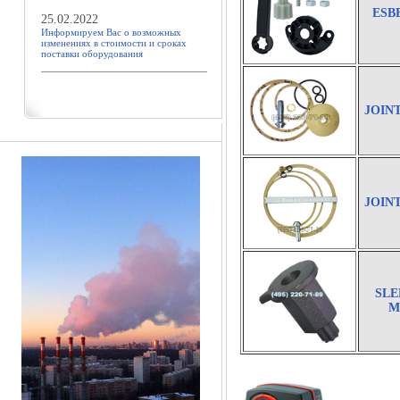
ESB
25.02.2022
Информируем Вас о возможных
изменениях в стоимости и сроках
поставки оборудования
JOINT
JOINT
SLE
M