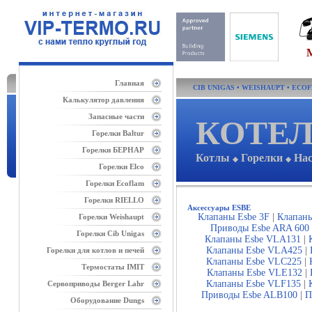
Главная
CIB UNIGAS
•
WEISHAUPT
•
ECO
Калькулятор давления
Запасные части
КОТЕЛ
Горелки Baltur
Горелки БЕРНАР
Котлы
Горелки
На
◆
◆
Горелки Elco
Горелки Ecoflam
Горелки RIELLO
Аксессуары ESBE
Клапаны Esbe 3F
|
Клапаны
Горелки Weishaupt
Приводы Esbe ARA 600
Горелки Cib Unigas
Клапаны Esbe VLA131
|
Клапаны Esbe VLA425
|
Горелки для котлов и печей
Клапаны Esbe VLC225
|
Термостаты IMIT
Клапаны Esbe VLE132
|
Клапаны Esbe VLF135
|
Сервоприводы Berger Lahr
Приводы Esbe ALB100
|
П
Оборудование Dungs