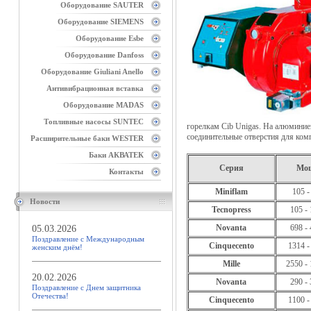
Оборудование SAUTER
Оборудование SIEMENS
Оборудование Esbe
Оборудование Danfoss
Оборудование Giuliani Anello
Антивибрационная вставка
Оборудование MADAS
Топливные насосы SUNTEC
горелкам Cib Unigas. На алюминие
соединительные отверстия для ком
Расширительные баки WESTER
Баки АКВАТЕК
Серия
Мо
Контакты
Miniflam
105 -
Новости
Tecnopress
105 -
Novanta
698 -
05.03.2026
Поздравление с Международным
Cinquecento
1314 -
женским днём!
Mille
2550 -
20.02.2026
Novanta
290 -
Поздравление с Днем защитника
Отечества!
Cinquecento
1100 -