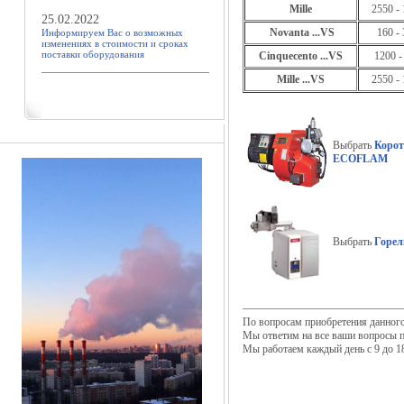
Mille
2550 -
25.02.2022
Novanta ...VS
160 -
Информируем Вас о возможных
изменениях в стоимости и сроках
поставки оборудования
Cinquecento ...VS
1200 -
Mille ...VS
2550 -
Выбрать
Корот
ECOFLAM
Выбрать
Горе
По вопросам приобретения данног
Мы ответим на все ваши вопросы п
Мы работаем каждый день с 9 до 18