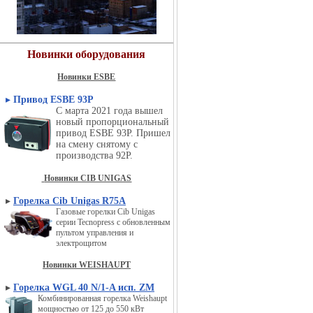
Новинки оборудования
Новинки ESBE
▸
Привод ESBE 93P
С марта 2021 года вышел
новый пропорциональный
привод ESBE 93P. Пришел
на смену снятому с
производства 92P.
Новинки CIB UNIGAS
▸
Горелка Cib Unigas R75A
Газовые горелки Cib Unigas
серии Tecnopress с обновленным
пультом управления и
электрощитом
Новинки WEISHAUPT
▸
Горелка WGL 40 N/1-A исп. ZM
Комбинированная горелка Weishaupt
мощностью от 125 до 550 кВт