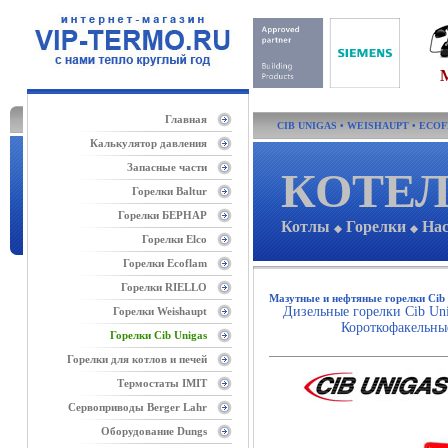
Главная
CIB UNIGAS
•
WEISHAUPT
•
ECO
Калькулятор давления
Запасные части
КОТЕЛ
Горелки Baltur
Горелки БЕРНАР
Котлы
Горелки
На
◆
◆
Горелки Elco
Горелки Ecoflam
Горелки RIELLO
Мазутные и нефтяные горелки Cib 
Дизельные горелки Cib Un
Горелки Weishaupt
Короткофакельн
Горелки Cib Unigas
Горелки для котлов и печей
Термостаты IMIT
Сервоприводы Berger Lahr
Оборудование Dungs