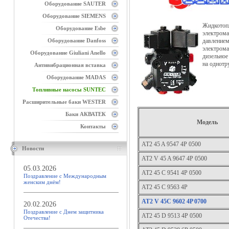
Оборудование SAUTER
Оборудование SIEMENS
Жидкотоп
Оборудование Esbe
электрома
Оборудование Danfoss
давлением
электром
Оборудование Giuliani Anello
дизельное
на однотр
Антивибрационная вставка
Оборудование MADAS
Топливные насосы SUNTEC
Расширительные баки WESTER
Баки АКВАТЕК
Модель
Контакты
AT2 45 A 9547 4P 0500
Новости
AT2 V 45 A 9647 4P 0500
05.03.2026
AT2 45 C 9541 4P 0500
Поздравление с Международным
женским днём!
АТ2 45 С 9563 4P
AT2 V 45C 9602 4P 0700
20.02.2026
Поздравление с Днем защитника
AT2 45 D 9513 4P 0500
Отечества!