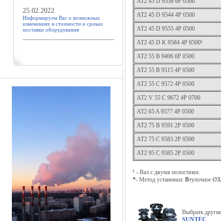
AT2 45 D 9538 6P 0500
25.02.2022
AT2 45 D 9544 4P 0500
Информируем Вас о возможных
изменениях в стоимости и сроках
AT2 45 D 9555 4P 0500
поставки оборудования
AT2 45 D K 9584 4P 0500¹
AT2 55 B 9406 6P 0500
AT2 55 B 9515 4P 0500
AT2 55 C 9572 4P 0500
AT2 V 55 C 9672 4P 0700
AT2 65 A 9577 4P 0500
AT2 75 B 9591 2P 0500
AT2 75 C 9583 2P 0500
AT2 95 C 9585 2P 0500
¹
- Вал с двумя полостями.
*
- Метод установки:
В
тулочное Ø
3
Выбрать други
SUNTEC