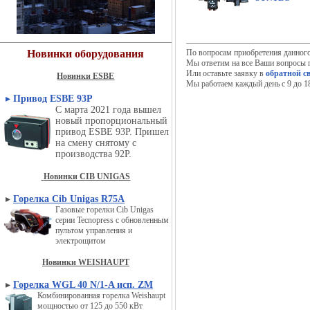
Новинки оборудования
По вопросам приобретения данного
Мы ответим на все Ваши вопросы п
Или оставьте заявку в
обратной с
Новинки ESBE
Мы работаем каждый день с 9 до 18
▸
Привод ESBE 93P
С марта 2021 года вышел
новый пропорциональный
привод ESBE 93P. Пришел
на смену снятому с
производства 92P.
Новинки CIB UNIGAS
▸
Горелка Cib Unigas R75A
Газовые горелки Cib Unigas
серии Tecnopress с обновленным
пультом управления и
электрощитом
Новинки WEISHAUPT
▸
Горелка WGL 40 N/1-A исп. ZM
Комбинированная горелка Weishaupt
мощностью от 125 до 550 кВт