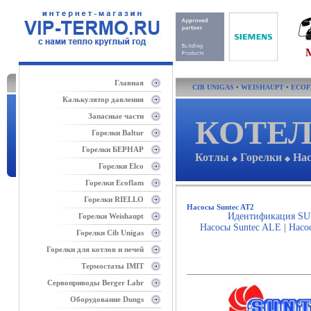
Главная
CIB UNIGAS
•
WEISHAUPT
•
ECO
Калькулятор давления
Запасные части
КОТЕЛ
Горелки Baltur
Горелки БЕРНАР
Котлы
Горелки
На
◆
◆
Горелки Elco
Горелки Ecoflam
Горелки RIELLO
Насосы Suntec AT2
Идентификация S
Горелки Weishaupt
Насосы Suntec ALE
|
Насо
Горелки Cib Unigas
Горелки для котлов и печей
Термостаты IMIT
Сервоприводы Berger Lahr
Оборудование Dungs