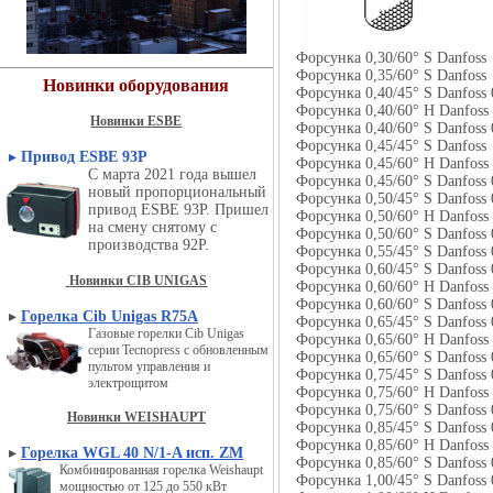
Форсунка 0,30/60° S Dan
Форсунка 0,35/60° S Dan
Новинки оборудования
Форсунка 0,40/45° S Danf
Форсунка 0,40/60° H Dan
Новинки ESBE
Форсунка 0,40/60° S Danf
Форсунка 0,45/45° S Dan
▸
Привод ESBE 93P
Форсунка 0,45/60° H Dan
С марта 2021 года вышел
Форсунка 0,45/60° S Danf
новый пропорциональный
Форсунка 0,50/45° S Danf
привод ESBE 93P. Пришел
Форсунка 0,50/60° H Danf
на смену снятому с
Форсунка 0,50/60° S Danf
производства 92P.
Форсунка 0,55/45° S Danf
Форсунка 0,60/45° S Danf
Новинки CIB UNIGAS
Форсунка 0,60/60° H Danf
Форсунка 0,60/60° S Danf
▸
Горелка Cib Unigas R75A
Форсунка 0,65/45° S Danf
Газовые горелки Cib Unigas
Форсунка 0,65/60° H Dan
серии Tecnopress с обновленным
Форсунка 0,65/60° S Danf
пультом управления и
Форсунка 0,75/45° S Danf
электрощитом
Форсунка 0,75/60° H Danf
Форсунка 0,75/60° S Danf
Новинки WEISHAUPT
Форсунка 0,85/45° S Danf
Форсунка 0,85/60° H Danf
▸
Горелка WGL 40 N/1-A исп. ZM
Форсунка 0,85/60° S Danf
Комбинированная горелка Weishaupt
Форсунка 1,00/45° S Danf
мощностью от 125 до 550 кВт