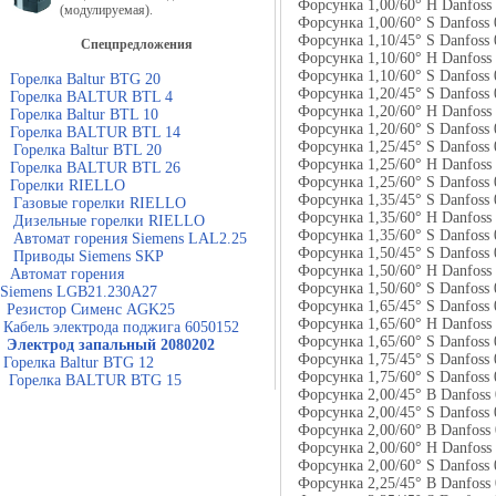
Форсунка 1,00/60° H Dan
(модулируемая).
Форсунка 1,00/60° S Danf
Форсунка 1,10/45° S Danf
Спецпредложения
Форсунка 1,10/60° H Dan
Форсунка 1,10/60° S Danf
Горелка Baltur BTG 20
Форсунка 1,20/45° S Danf
Горелка BALTUR BTL 4
Форсунка 1,20/60° H Dan
Горелка Baltur BTL 10
Форсунка 1,20/60° S Danf
Горелка BALTUR BTL 14
Форсунка 1,25/45° S Danf
Горелка Baltur BTL 20
Форсунка 1,25/60° H Dan
Горелка BALTUR BTL 26
Форсунка 1,25/60° S Danf
Горелки RIELLO
Форсунка 1,35/45° S Danf
Газовые горелки RIELLO
Форсунка 1,35/60° H Dan
Дизельные горелки RIELLO
Форсунка 1,35/60° S Danf
Автомат горения Siemens LAL2.25
Форсунка 1,50/45° S Danf
Приводы Siemens SKP
Форсунка 1,50/60° H Dan
Автомат горения
Форсунка 1,50/60° S Danf
Siemens LGB21.230A27
Форсунка 1,65/45° S Danf
Резистор Сименс AGK25
Форсунка 1,65/60° H Danf
Кабель электрода поджига 6050152
Форсунка 1,65/60° S Danf
Электрод запальный 2080202
Форсунка 1,75/45° S Danf
Горелка Baltur BTG 12
Форсунка 1,75/60° S Danf
Горелка BALTUR BTG 15
Форсунка 2,00/45° B Danf
Форсунка 2,00/45° S Danf
Форсунка 2,00/60° B Danf
Форсунка 2,00/60° H Danf
Форсунка 2,00/60° S Danf
Форсунка 2,25/45° B Danf