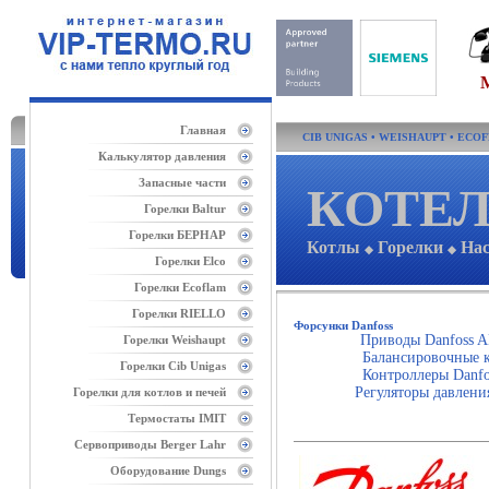
Главная
CIB UNIGAS
•
WEISHAUPT
•
ECO
Калькулятор давления
Запасные части
КОТЕЛ
Горелки Baltur
Горелки БЕРНАР
Котлы
Горелки
На
◆
◆
Горелки Elco
Горелки Ecoflam
Горелки RIELLO
Форсунки Danfoss
Приводы Danfoss 
Горелки Weishaupt
Балансировочные к
Горелки Cib Unigas
Контроллеры Danfo
Регуляторы давлени
Горелки для котлов и печей
Термостаты IMIT
Сервоприводы Berger Lahr
Оборудование Dungs