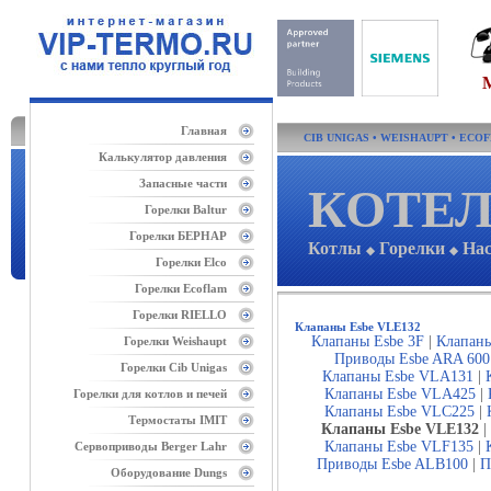
Главная
CIB UNIGAS
•
WEISHAUPT
•
ECO
Калькулятор давления
Запасные части
КОТЕЛ
Горелки Baltur
Горелки БЕРНАР
Котлы
Горелки
На
◆
◆
Горелки Elco
Горелки Ecoflam
Горелки RIELLO
Клапаны Esbe VLE132
Клапаны Esbe 3F
|
Клапаны
Горелки Weishaupt
Приводы Esbe ARA 600
Горелки Cib Unigas
Клапаны Esbe VLA131
|
Клапаны Esbe VLA425
|
Горелки для котлов и печей
Клапаны Esbe VLC225
|
Термостаты IMIT
Клапаны Esbe VLE132
Клапаны Esbe VLF135
|
Сервоприводы Berger Lahr
Приводы Esbe ALB100
|
П
Оборудование Dungs