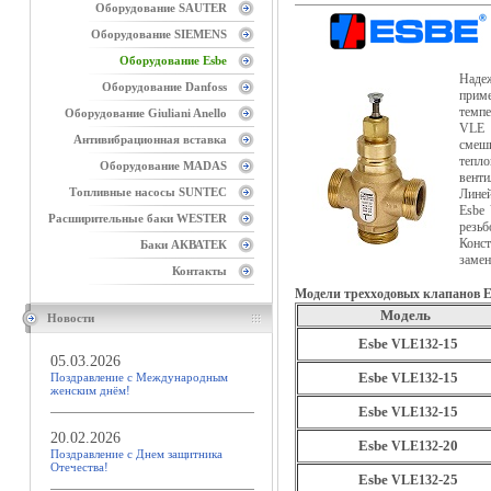
Оборудование SAUTER
Оборудование SIEMENS
Оборудование Esbe
Наде
Оборудование Danfoss
прим
темпе
Оборудование Giuliani Anello
VLE 
Антивибрационная вставка
смеши
тепл
Оборудование MADAS
вент
Топливные насосы SUNTEC
Лине
Esbe 
Расширительные баки WESTER
резь
Конс
Баки АКВАТЕК
замен
Контакты
Модели трехходовых клапанов E
Модель
Новости
Esbe
-15
VLE132
05.03.2026
Esbe
-15
Поздравление с Международным
VLE132
женским днём!
Esbe
-15
VLE132
20.02.2026
Esbe
-20
VLE132
Поздравление с Днем защитника
Отечества!
Esbe
-25
VLE132