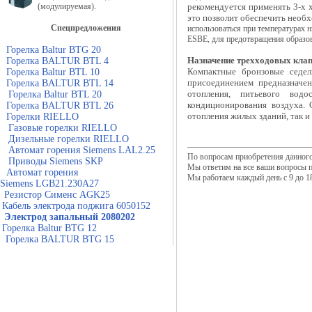
(модулируемая).
рекомендуется применять 3-x
это позволит обеспечить необ
Спецпредложения
использоваться при температурах 
ESBE, для предотвращения образов
Горелка Baltur BTG 20
Назначение трехходовых кла
Горелка BALTUR BTL 4
Компактные бронзовые седе
Горелка Baltur BTL 10
присоединением предназначе
Горелка BALTUR BTL 14
отопления, питьевого водо
Горелка Baltur BTL 20
кондиционирования воздуха.
Горелка BALTUR BTL 26
отопления жилых зданий, так 
Горелки RIELLO
Газовые горелки RIELLO
Дизельные горелки RIELLO
Автомат горения Siemens LAL2.25
По вопросам приобретения данного
Приводы Siemens SKP
Мы ответим на все ваши вопросы 
Автомат горения
Мы работаем каждый день с 9 до 18
Siemens LGB21.230A27
Резистор Сименс AGK25
Кабель электрода поджига 6050152
Электрод запальный 2080202
Горелка Baltur BTG 12
Горелка BALTUR BTG 15