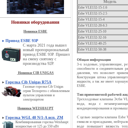
Модель
Esbe
VLE132-15-
1.6
Esbe
VLE132-15-
2.5
Esbe
VLE132-15-
4
Новинки оборудования
Esbe
VLE132-20-6.3
Новинки ESBE
Esbe
VLE132-25-10
Esbe
VLE132-32-16
▸
Привод ESBE 93P
Esbe
VLE132-40-25
С марта 2021 года вышел
Esbe
VLE132-50-38
новый пропорциональный
привод ESBE 93P. Пришел
на смену снятому с
Общая информация
производства 92P.
3-х ходовые, управляющие, р
способности и соединительным р
Новинки CIB UNIGAS
давления, что позволяет приме
Конструкция штока управляющего
жидкости, а так же имеет хорошую
▸
Горелка Cib Unigas R75A
ESBE.
Газовые горелки Cib Unigas
серии Tecnopress с обновленным
Тип применяемой рабочей жид
пультом управления и
Трехходовые клапаны Эсби VLE
электрощитом
вода, вода с незамерзающи
кондиционирования и промышл
Новинки WEISHAUPT
С целью защиты
клапана Esbe
▸
Горелка WGL 40 N/1-A исп. ZM
гликоля и присадками, нейтра
Комбинированная горелка Weishaupt
воде повышает вязкость теп
мощностью от 125 до 550 кВт