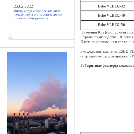
Esbe
-32
25.02.2022
VLE132
Информируем Вас о возможных
изменениях в стоимости и сроках
Esbe
-40
VLE132
поставки оборудования
Esbe
-50
VLE132
Значения Kvs (пропускная спос
Страна производства - Швеция.
Клапаны упакованы в картонны
3-х ходовые клапаны ESBE VL
сотрудников отдела продаж
8(4
Габаритные размеры
клапанов