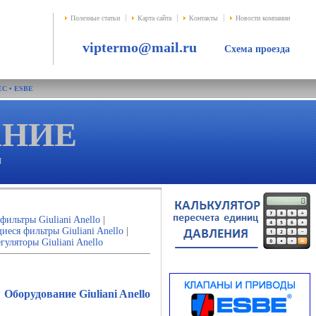
Полезные статьи
Карта сайта
Контакты
Новости компании
viptermo@mail.ru
Схема проезда
EC
•
ESBE
АНИE
и
фильтры Giuliani Anello
|
ся фильтры Giuliani Anello
|
уляторы Giuliani Anello
Оборудование Giuliani Anello