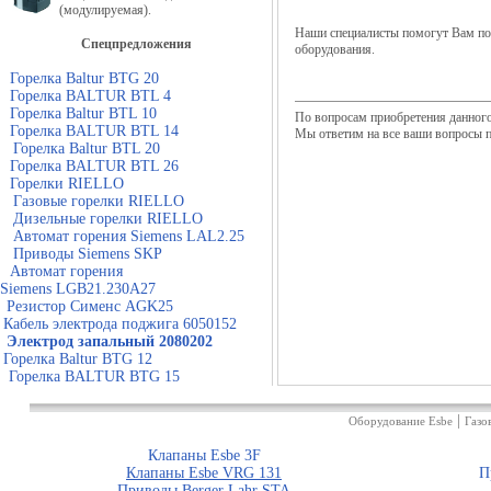
(модулируемая).
Наши специалисты помогут Вам под
Спецпредложения
оборудования.
Горелка Baltur BTG 20
Горелка BALTUR BTL 4
Горелка Baltur BTL 10
По вопросам приобретения данног
Горелка BALTUR BTL 14
Мы ответим на все ваши вопросы п
Горелка Baltur BTL 20
Горелка BALTUR BTL 26
Горелки RIELLO
Газовые горелки RIELLO
Дизельные горелки RIELLO
Автомат горения Siemens LAL2.25
Приводы Siemens SKP
Автомат горения
Siemens LGB21.230A27
Резистор Сименс AGK25
Кабель электрода поджига 6050152
Электрод запальный 2080202
Горелка Baltur BTG 12
Горелка BALTUR BTG 15
|
Оборудование Esbe
Газо
Клапаны Esbe 3F
Клапаны Esbe VRG 131
П
Приводы Berger Lahr STA