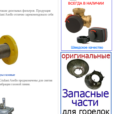
а также дизельных фильтров. Продукция
iani Anello отлично зарекомендовало себя
ры газовые
uliani Anello предназначены для снятия
ибрации газовой линии.