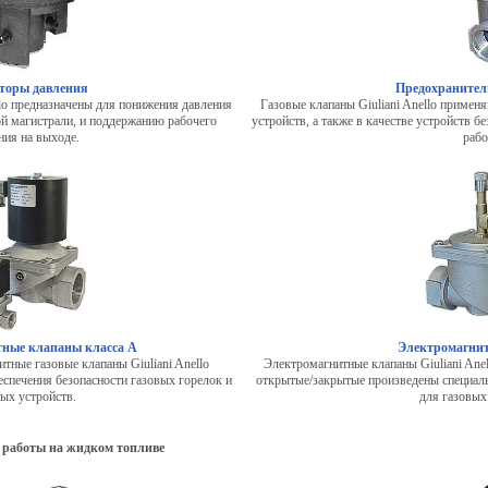
торы давления
Предохранител
llo предназначены для понижения давления
Газовые клапаны Giuliani Anello примен
ой магистрали, и поддержанию рабочего
устройств, а также в качестве устройств 
ния на выходе.
рабо
ные клапаны класса А
Электромагни
тные газовые клапаны Giuliani Anello
Электромагнитные клапаны Giuliani Ane
еспечения безопасности газовых горелок и
открытые/закрытые произведены специаль
ых устройств.
для газовых
ля работы на жидком топливе