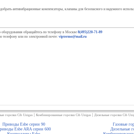
обрать антивибрационные компенсаторы, клапаны для безопасного и надежного использ
о оборудования обращайтесь по телефону в Москве
8(495)220-71-89
о телефону или по электронной почте:
viptermo@mail.ru
|
|
вые горелки Cib Unigas
Комбинированные горелки Cib Unigas
Дизельные горелки Cib Uni
Приводы Esbe серии 90
Газовые го
риводы Esbe ARA серии 600
Дизельные г
Контроллеры Esbe
Комбинированны