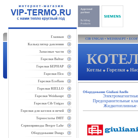
Главная
CIB UNIGAS
•
WEISHAUPT
•
ECO
Калькулятор давления
Запасные части
КОТЕЛ
Горелки Baltur
Горелки БЕРНАР
Котлы
Горелки
На
◆
◆
Горелки Elco
Горелки Ecoflam
Горелки RIELLO
Оборудование Giuliani Anello
Электромагнитные 
Горелки Weishaupt
Предохранительные клап
Горелки Cib Unigas
Жидкотопливные 
Горелки для котлов и печей
Термостаты IMIT
Сервоприводы Berger Lahr
Оборудование Dungs