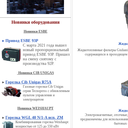
Новинки оборудования
Новинки ESBE
▸
Привод ESBE 93P
Жидко
С марта 2021 года вышел
новый пропорциональный
Жидкотопливные фильтры Giuliani 
привод ESBE 93P. Пришел
содержащихся в проходящем ч
на смену снятому с
производства 92P.
Новинки CIB UNIGAS
▸
Горелка Cib Unigas R75A
Газовые горелки Cib Unigas
серии Tecnopress с обновленным
пультом управления и
электрощитом
Новинки WEISHAUPT
Жидк
Электромагнитные, отсечные,
▸
Горелка WGL 40 N/1-A исп. ZM
предназначены для использовани
Комбинированная горелка Weishaupt
бытовых 
мощностью от 125 до 550 кВт