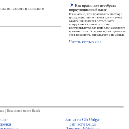
Как правильно подобрать
ования газового и дизельного
циркуляционный насос
Изначально, при правильном подборе
циркуляционного насоса для системы
отопления является потребность
сооружения в тепле, которое
рассчитывается для наиболее холодного
времени года. Во время проектирования
этот показатель определяют с помощью
...
Читать статью >>>
|
gas
Вакуумное масло Busch
релки
Запчасти Cib Unigas
орелки
Запчасти Baltur
е горелки
Запчасти Weishaupt