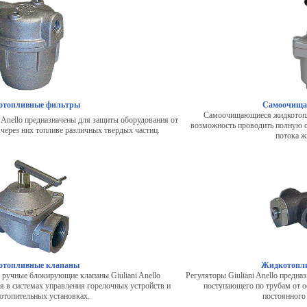
топливные фильтры
Самоочища
Самоочищающиеся жидкотоплив
Anello предназначены для защиты оборудования от
возможность проводить полную о
ерез них топливе различных твердых частиц.
потока ж
отопливные клапаны
Жидкотопли
 ручные блокирующие клапаны Giuliani Anello
Регуляторы Giuliani Anello предна
я в системах управления горелочных устройств и
поступающего по трубам от о
отопительных установках.
постоянного 