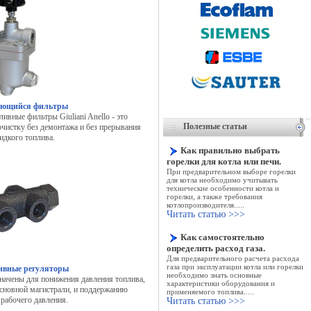
ющийся фильтры
ные фильтры Giuliani Anello - это
Полезные статьи
чистку без демонтажа и без прерывания
идкого топлива.
Как правильно выбрать
горелки для котла или печи.
При предварительном выборе горелки
для котла необходимо учитывать
технические особенности котла и
горелки, а также требования
котлопроизводителя.....
Читать статью >>>
Как самостоятельно
определить расход газа.
Для предварительного расчета расхода
газа при эксплуатации котла или горелки
вные регуляторы
необходимо знать основные
значены для понижения давления топлива,
характеристики оборудования и
сновной магистрали, и поддержанию
применяемого топлива
.....
рабочего давления.
Читать статью >>>