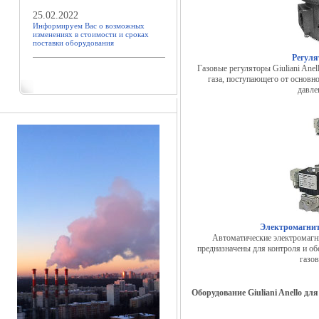
25.02.2022
Информируем Вас о возможных
изменениях в стоимости и сроках
поставки оборудования
Регуля
Газовые регуляторы Giuliani Ane
газа, поступающего от основн
давле
Электромагнит
Автоматические электромагни
предназначены для контроля и об
газов
Оборудование Giuliani Anello д