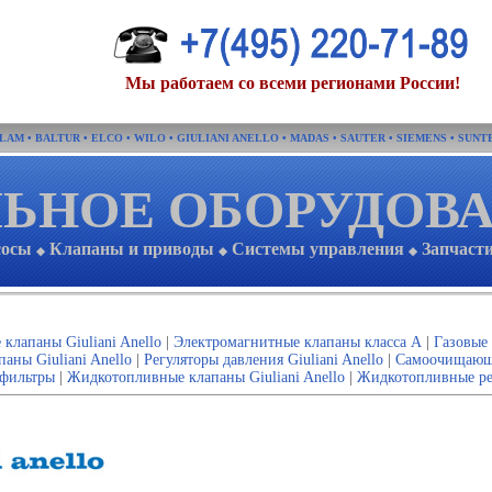
Мы работаем со всеми регионами России!
FLAM
•
BALTUR
•
ELCO
•
WILO
•
GIULIANI ANELLO
•
MADAS
•
SAUTER
•
SIEMENS
•
SUNT
ЬНОЕ ОБОРУДОВ
сосы
Клапаны и приводы
Системы управления
Запчаст
◆
◆
◆
клапаны Giuliani Anello
|
Электромагнитные клапаны класса А
|
Газовые 
аны Giuliani Anello
|
Регуляторы давления Giuliani Anello
|
Самоочищающие
фильтры
|
Жидкотопливные клапаны Giuliani Anello
|
Жидкотопливные рег