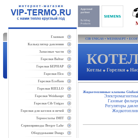
Главная
CIB UNIGAS
•
WEISHAUPT
•
ECO
Калькулятор давления
Запасные части
КОТЕЛ
Горелки Baltur
Горелки БЕРНАР
Котлы
Горелки
На
◆
◆
Горелки Elco
Горелки Ecoflam
Горелки RIELLO
Жидкотопливные клапаны Giuliani
Электромагнитные
Горелки Weishaupt
Газовые фильтры
Горелки Cib Unigas
Регуляторы давлен
Жидкотоплив
Горелки для котлов и печей
Термостаты IMIT
Сервоприводы Berger Lahr
Оборудование Dungs