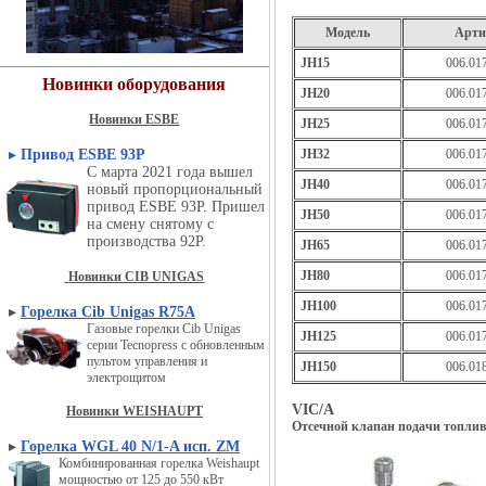
Модель
Арти
JH15
006.01
Новинки оборудования
JH20
006.01
Новинки ESBE
JH25
006.01
▸
Привод ESBE 93P
JH32
006.01
С марта 2021 года вышел
JH40
006.01
новый пропорциональный
привод ESBE 93P. Пришел
JH50
006.01
на смену снятому с
производства 92P.
JH65
006.01
JH80
006.01
Новинки CIB UNIGAS
JH100
006.01
▸
Горелка Cib Unigas R75A
Газовые горелки Cib Unigas
JH125
006.01
серии Tecnopress с обновленным
пультом управления и
JH150
006.01
электрощитом
VIC/A
Новинки WEISHAUPT
Отсечной клапан подачи топлива 
▸
Горелка WGL 40 N/1-A исп. ZM
Комбинированная горелка Weishaupt
мощностью от 125 до 550 кВт