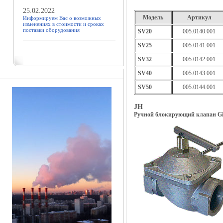
25.02.2022
Модель
Артикул
Информируем Вас о возможных
изменениях в стоимости и сроках
поставки оборудования
SV20
005.0140.001
SV25
005.0141.001
SV32
005.0142.001
SV40
005.0143.001
SV50
005.0144.001
JH
Ручной блокирующий клапан Giul