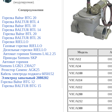
(модулируемая).
Спецпредложения
Горелка Baltur BTG 20
Горелка BALTUR BTL 4
Горелка Baltur BTL 10
Горелка BALTUR BTL 14
Горелка Baltur BTL 20
Горелка BALTUR BTL 26
Горелки RIELLO
Газовые горелки RIELLO
Дизельные горелки RIELLO
Модель
А
Автомат горения Siemens LAL2.25
Приводы Siemens SKP
VIC/A12
006
Автомат горения
Siemens LGB21.230A27
VIC/A34
006
Резистор Сименс AGK25
VIC/A100
006
Кабель электрода поджига 6050152
Электрод запальный 2080202
VIC/A114
006
Горелка Baltur BTG 12
Горелка BALTUR BTG 15
VIC/A112
006
VIC/A200
006
VIC/A212
006
VIC/A300
006